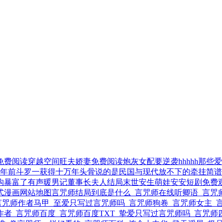
免费阅读
穿越空间旺夫娇妻免费阅读
炮灰女配要逆袭hhhhh
那些爱
年前
斗罗一获得十万年头骨
说的是民国与现代
放不下的牵挂简谱
沟暴富了有声
暖男记董事长夫人结局
末世安生萌娃安安短剧免费
式漫画
网站地图
言咒师结局到底是什么
言咒师在线听卿语
言咒师
言咒师作者马甲
至爱只写过言咒师吗
言咒师狗卷
言咒师女主
作者
言咒师百度
言咒师百度TXT
挚爱只写过言咒师吗
言咒师