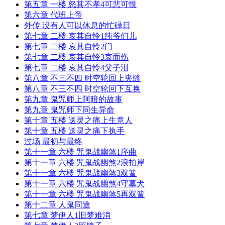
第五章 一楼 怒其不孝4可悲可恨
第六章 代班上帝
外传 没有人可以休息的忙碌日
第七章 二楼 哀其自怜1纯爷们儿
第七章 二楼 哀其自怜2门
第七章 二楼 哀其自怜3哀面伤
第七章 二楼 哀其自怜4父子泪
第八章 不三不四 时空轮回上夹缝
第八章 不三不四 时空轮回下互换
第九章 鬼咒师上阿暗的故事
第九章 鬼咒师下同生异命
第十章 五楼 送灵之痛上生意人
第十章 五楼 送灵之痛下执手
过场 最初与最终
第十一章 六楼 咒鬼战幽煞1序曲
第十一章 六楼 咒鬼战幽煞2浪拍岸
第十一章 六楼 咒鬼战幽煞3双簧
第十一章 六楼 咒鬼战幽煞4守墓犬
第十一章 六楼 咒鬼战幽煞5再双簧
第十二章 人鬼同途
第七章 梦伊人1旧梦难消