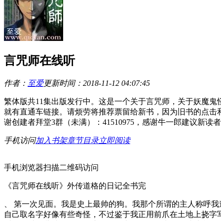
言咒师在线听
作者：
至爱
更新时间：2018-11-12 04:07:45
繁体版共11集出版发行中。这是一个关于言咒师，关于妖魔
就有直通车链接。请烦劳将推荐票留给新书，因为旧书的点击和推荐
谢创建者拜堂3群（未满）：41510975，感谢牛一郎建议新
手机访问
加入书架
章节目录
立即阅读
手机浏览器扫描二维码访问
《言咒师在线听》外传道格的日记全书完
、 第一次见面。我是史上最帅的狗。我那个所谓的主人称呼我
自己取名字好像有些奇怪，不过鉴于我正用前爪在土地上挠字写