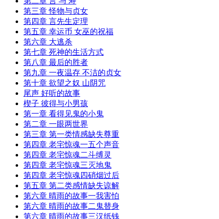
第二章 言 与 寿
第三章 怪物与贞女
第四章 言先生定理
第五章 幸运币 女巫的祝福
第六章 大逃杀
第七章 死神的生活方式
第八章 最后的胜者
第九章 一夜温存 不洁的贞女
第十章 欲望之奴 山阴咒
尾声 好听的故事
楔子 彼得与小男孩
第一章 看得见鬼的小鬼
第二章 一眼两世界
第三章 第一类情感缺失尊重
第四章 老宅惊魂一五个声音
第四章 老宅惊魂二斗缚灵
第四章 老宅惊魂三灭地鬼
第四章 老宅惊魂四硝烟过后
第五章 第二类感情缺失谅解
第六章 晴雨的故事一我害怕
第六章 晴雨的故事二鬼替身
第六章 晴雨的故事三汉纸钱