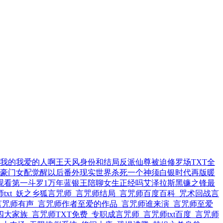
我的我爱的人啊
王天风身份和结局
反派仙尊被迫修罗场TXT全
豪门女配觉醒以后番外现实世界
杀死一个神须
白银时代再版
暖
观看第一
斗罗1万年蓝银王
陪聊女生正经吗
艾泽拉斯黑镰之锋最
txt
妖之乡狐言咒师
言咒师结局
言咒师百度百科
咒术回战言
言咒师有声
言咒师作者至爱的作品
言咒师谁来演
言咒师至爱
四大家族
言咒师TXT免费
专职成言咒师
言咒师txt百度
言咒师