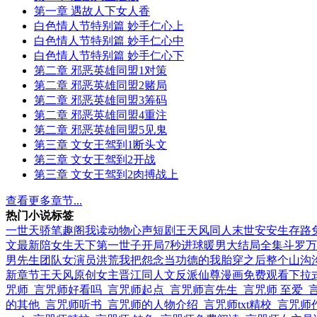
第一章 遇故人下女人香
白色情人节特别篇 妙手仁心上
白色情人节特别篇 妙手仁心中
白色情人节特别篇 妙手仁心下
第二章 邪恶英雄同盟1对策
第二章 邪恶英雄同盟2赌局
第二章 邪恶英雄同盟3筹码
第二章 邪恶英雄同盟4重注
第二章 邪恶英雄同盟5见鬼
第三章 文女王驾到1断头文
第三章 文女王驾到2开战
第三章 文女王驾到2肉搏战上
查看更多章节...
热门小说标签
一世天骄笔趣阁
我读动物心声短剧
王天风同人
末世安安生存路
文最新
陪女生
天下第一世子
开局7秒进球
暖男大结局全集
斗罗万
男先生团队女演员
洪荒我把怨念当功德的
我胎穿之后整个山沟
新章节
王天风原创女主晋江同人文
反派仙尊漫画免费观看下拉
咒师
言咒师好看吗
言咒师起点
言咒师言先生
言咒师 至爱
的其他
言咒师听书
言咒师的人物介绍
言咒师txt精校
言咒师