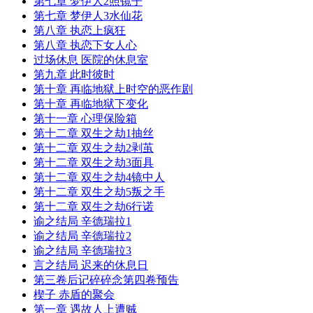
第七章 梦伊人2照镜子
第七章 梦伊人3水仙花
第八章 执恋上疯狂
第八章 执恋下女人心
过场休息 医院的休息室
第九章 此时彼时
第十章 再临地狱上时空的恶作剧
第十章 再临地狱下变化
第十一章 心理保险箱
第十二章 双生之劫1抽丝
第十二章 双生之劫2剥茧
第十二章 双生之劫3面具
第十二章 双生之劫4镜中人
第十二章 双生之劫5叛之手
第十二章 双生之劫6行诺
谕之结局 辛德瑞拉1
谕之结局 辛德瑞拉2
谕之结局 辛德瑞拉3
言之结局 迟来的休息日
第三卷后记碎碎念第四卷预告
楔子 赤盾的聚会
第一章 遇故人上遭贼