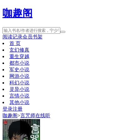
咖趣阁
阅读记录
会员书架
首 页
玄幻修真
重生穿越
都市小说
军史小说
网游小说
科幻小说
灵异小说
言情小说
其他小说
登录
注册
咖趣阁
>
言咒师在线听