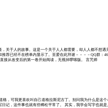
鬼怪，关于人的故事。这是一个关于人人都需要，却人人都不想遇
已经不在榜单内显示了。至爱在此拜谢－－－－QQ群：465545
读者直接从改变后的第一卷开始阅读，无视掉啰嗦版。 言咒师
道格，可我更喜欢叫自己道格拉斯尼古丁。别问我为什么是这个
日记，这件事也就有些稀松平常了。 其实，我学会写字也就是