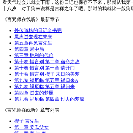
看天气过会儿就会下雨，这份日记也保存不下来，那就从我第
十八岁，对于狗来说算是古稀之年了吧。那时的我就比一般狗聪
《言咒师在线听》最新章节
外传道格的日记全书完
尾声过去现在未来
第五章再见言先生
第四章 局中局
第三章 胜利的代价
第十卷 惜言别 第二章 宿命之敌
第十卷 惜言别 第一章 请开门
第十卷 惜言别 楔子 末日的美梦
第九卷 祸厄临 第五章 祸归来A
第九卷 祸厄临 第五章 祸归来
第四章 过去的梦魇
第九卷 祸厄临 第四章 过去的梦魇
《言咒师在线听》章节列表
楔子 言先生
第一章 姜氏父女